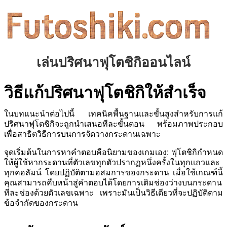
เล่นปริศนาฟุโตชิกิออนไลน์
วิธีแก้ปริศนาฟุโตชิกิให้สำเร็จ
ในบทแนะนำต่อไปนี้ เทคนิคพื้นฐานและขั้นสูงสำหรับการแก้
ปริศนาฟุโตชิกิจะถูกนำเสนอทีละขั้นตอน พร้อมภาพประกอบ
เพื่อสาธิตวิธีการบนการจัดวางกระดานเฉพาะ
จุดเริ่มต้นในการหาคำตอบคือนิยามของเกมเอง: ฟุโตชิกิกำหนด
ให้ผู้ใช้หากระดานที่ตัวเลขทุกตัวปรากฏหนึ่งครั้งในทุกแถวและ
ทุกคอลัมน์ โดยปฏิบัติตามอสมการของกระดาน เมื่อใช้เกณฑ์นี้
คุณสามารถคืบหน้าสู่คำตอบได้โดยการเติมช่องว่างบนกระดาน
ทีละช่องด้วยตัวเลขเฉพาะ เพราะมันเป็นวิธีเดียวที่จะปฏิบัติตาม
ข้อจำกัดของกระดาน