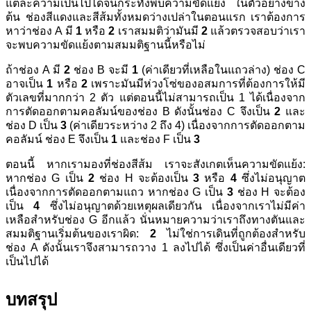
แต่ละความเป็นไปได้จนกระทั่งพบความขัดแย้ง ในตัวอย่างข้าง
ต้น ช่องสีแดงและสีส้มทั้งหมดว่างเปล่าในตอนแรก เราต้องการ
หาว่าช่อง A มี
1
หรือ
2
เราสมมติว่ามันมี
2
แล้วตรวจสอบว่าเรา
จะพบความขัดแย้งตามสมมติฐานนี้หรือไม่
ถ้าช่อง A มี
2
ช่อง B จะมี
1
(ค่าเดียวที่เหลือในแถวล่าง) ช่อง C
อาจเป็น
1
หรือ
2
เพราะมันมีห่วงโซ่ของอสมการที่ต้องการให้มี
ตัวเลขที่มากกว่า 2 ตัว แต่ตอนนี้ไม่สามารถเป็น 1 ได้เนื่องจาก
การตัดออกตามคอลัมน์ของช่อง B ดังนั้นช่อง C จึงเป็น
2
และ
ช่อง D เป็น
3
(ค่าเดียวระหว่าง 2 ถึง 4) เนื่องจากการตัดออกตาม
คอลัมน์ ช่อง E จึงเป็น
1
และช่อง F เป็น
3
ตอนนี้ หากเรามองที่ช่องสีส้ม เราจะสังเกตเห็นความขัดแย้ง:
หากช่อง G เป็น
2
ช่อง H จะต้องเป็น
3
หรือ
4
ซึ่งไม่อนุญาต
เนื่องจากการตัดออกตามแถว หากช่อง G เป็น
3
ช่อง H จะต้อง
เป็น
4
ซึ่งไม่อนุญาตด้วยเหตุผลเดียวกัน เนื่องจากเราไม่มีค่า
เหลือสำหรับช่อง G อีกแล้ว นั่นหมายความว่าเราถึงทางตันและ
สมมติฐานเริ่มต้นของเราผิด:
2
ไม่ใช่การเดินที่ถูกต้องสำหรับ
ช่อง A ดังนั้นเราจึงสามารถวาง 1 ลงไปได้ ซึ่งเป็นค่าอื่นเดียวที่
เป็นไปได้
บทสรุป