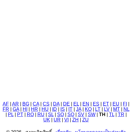
AF
|
AR
|
BG
|
CA
|
CS
|
DA
|
DE
|
EL
|
EN
|
ES
|
ET
|
EU
|
FI
|
FR
|
GA
|
HI
|
HR
|
HU
|
ID
|
IS
|
IT
|
JA
|
KO
|
LT
|
LV
|
MT
|
NL
|
PL
|
PT
|
RO
|
RU
|
SL
|
SO
|
SQ
|
SV
|
SW
|
TH
|
TL
|
TR
|
UK
|
UR
|
VI
|
ZH
|
ZU